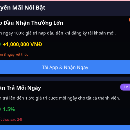
yến Mãi Nổi Bật
p Đầu Nhận Thưởng Lớn
 ngay 100% giá trị nạp đầu tiên khi đăng ký tài khoản mới.
+1,000,000 VNĐ
n 3 ngày kết thúc
Tải App & Nhận Ngay
àn Trả Mỗi Ngày
LIM
 trả lên đến 1.5% giá trị cược mỗi ngày cho tất cả thành viên.
1.5%
t thúc sau 24h