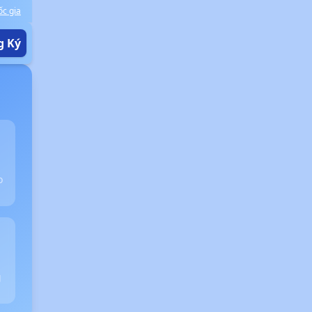
c gia
g Ký
o
g