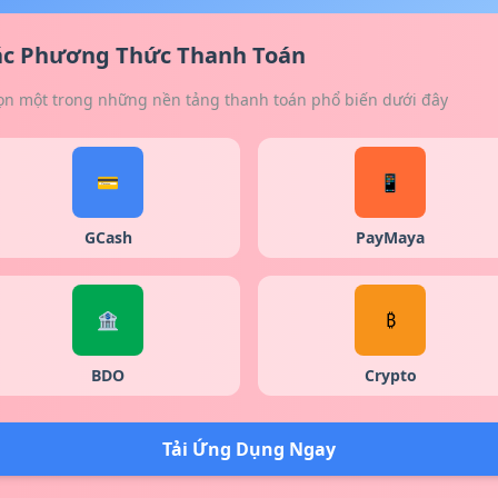
ác Phương Thức Thanh Toán
n một trong những nền tảng thanh toán phổ biến dưới đây
💳
📱
GCash
PayMaya
🏦
₿
BDO
Crypto
Tải Ứng Dụng Ngay