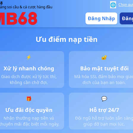
8
🌐
Chọn quố
ảng soi cầu & cá cược hàng đầu
Đăng Nhập
Đăn
Ưu điểm nạp tiền
⚡
🔐
Xử lý nhanh chóng
Bảo mật tuyệt đối
Giao dịch được xử lý tức thì,
Mã hóa SSL đảm bảo mọi gia
không cần chờ đợi.
dịch của bạn an toàn.
🎁
💬
Ưu đãi độc quyền
Hỗ trợ 24/7
Nhận thưởng nạp tiền và
Đội ngũ hỗ trợ luôn sẵn sàn
khuyến mãi đặc biệt mỗi ngày.
giúp đỡ bạn mọi lúc.