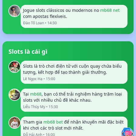
Jogue slots clássicos ou modernos no
mb68 net
com apostas flexíveis.
Đào Tố Loan • 14:30
Slots là cái gì
Slots là trò chơi điện tử với cuộn quay chứa biểu
tượng, kết hợp để tạo thành giải thưởng.
Lê Ngọc Hạ • 15:00
Tại
mb68
, bạn có thể trải nghiệm hàng trăm loại
slots với nhiều chủ đề khác nhau.
Liễu Thùy My • 15:30
Tham gia
mb68 bet
để nhận khuyến mãi đặc biệt
khi chơi các trò slot mới nhất.
Đỗ Hải Anh • 16:00