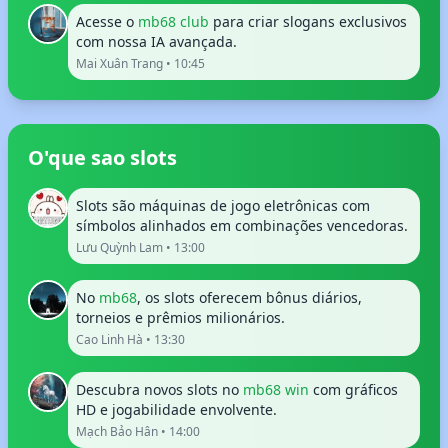
Acesse o
mb68 club
para criar slogans exclusivos
com nossa IA avançada.
Mai Xuân Trang • 10:45
O'que sao slots
Slots são máquinas de jogo eletrônicas com
símbolos alinhados em combinações vencedoras.
Lưu Quỳnh Lam • 13:00
No
mb68
, os slots oferecem bônus diários,
torneios e prêmios milionários.
Cao Linh Hà • 13:30
Descubra novos slots no
mb68 win
com gráficos
HD e jogabilidade envolvente.
Mạch Bảo Hân • 14:00