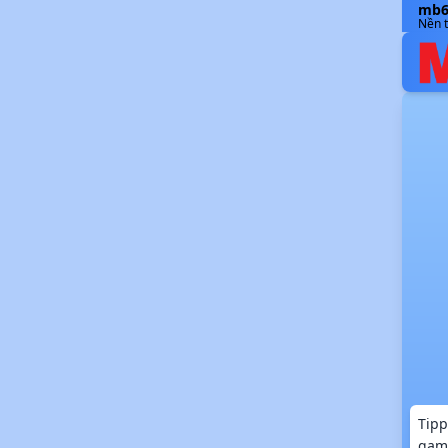
mb6
Nền t
Tipp
game